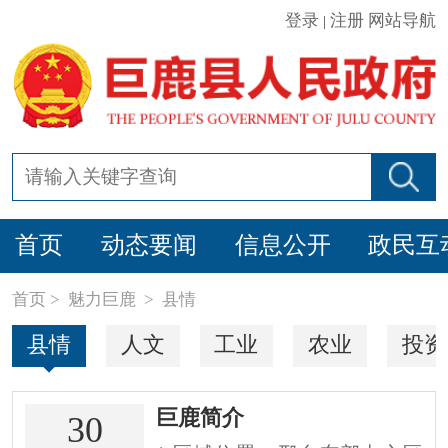
登录
注册
网站导航
|
首页
动态要闻
信息公开
政民互
首页
>
魅力巨鹿
>
县情
县情
人文
工业
农业
投资
巨鹿简介
30