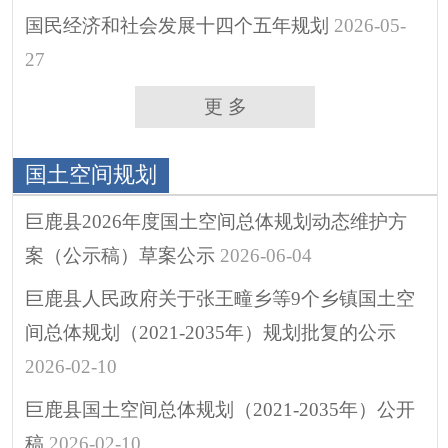
区域规划
国民经济和社会发展十四个五年规划
2026-05-
计划方案
27
年度报告、工作
更 多
总结
工作部署
国土空间规划
权责和公共服务清单
巨鹿县2026年度国土空间总体规划动态维护方
行政执法公示
案（公示稿）草案公示
2026-06-04
涉企行政检查公示专
栏
巨鹿县人民政府关于张王疃乡等9个乡镇国土空
行政许可
间总体规划（2021-2035年）规划批复的公示
预算/决算
2026-02-10
行政事业性收费
巨鹿县国土空间总体规划（2021-2035年）公开
政府采购
稿
2026-02-10