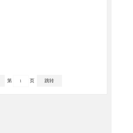
第
页
跳转