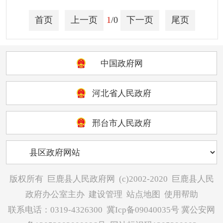
涉企行政检查公示专
栏
首页
上一页
1
/0
下一页
尾页
行政许可
预算/决算
中国政府网
行政事业性收费
政府采购
河北省人民政府
重大建设项目
突发公共事件
邢台市人民政府
人大代表建议
政协委员提案
决策预公开
版权所有
巨鹿县人民政府网
(c)2002-2020
巨鹿县人民
政府公报
政府办公室主办
建设管理
站点地图
使用帮助
招考招录
联系电话：0319-4326300
冀Icp备09040035号
冀公安网