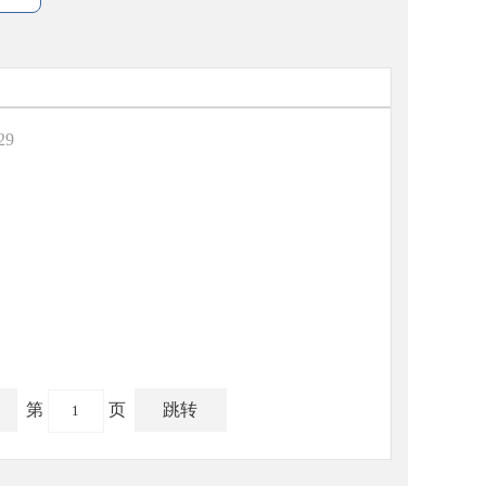
29
第
页
跳转