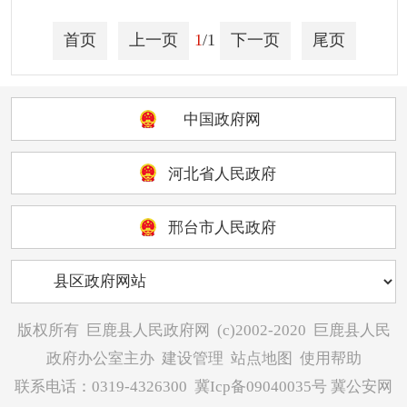
重大决策
助企纾困
首页
上一页
1
/1
下一页
尾页
其他
中国政府网
河北省人民政府
邢台市人民政府
版权所有
巨鹿县人民政府网
(c)2002-2020
巨鹿县人民
政府办公室主办
建设管理
站点地图
使用帮助
联系电话：0319-4326300
冀Icp备09040035号
冀公安网