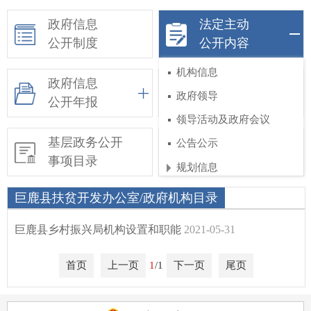
政府信息
法定主动
公开制度
公开内容
机构信息
政府信息
依申请公开
政府领导
公开年报
领导活动及政府会议
基层政务公开
惠民惠农财政补贴
公告公示
事项目录
信息公开专栏
规划信息
工作部署
巨鹿县扶贫开发办公室/政府机构目录
权责和公共服务清单
巨鹿县乡村振兴局机构设置和职能
2021-05-31
行政执法公示
首页
上一页
1
/1
下一页
尾页
涉企行政检查公示专栏
行政许可