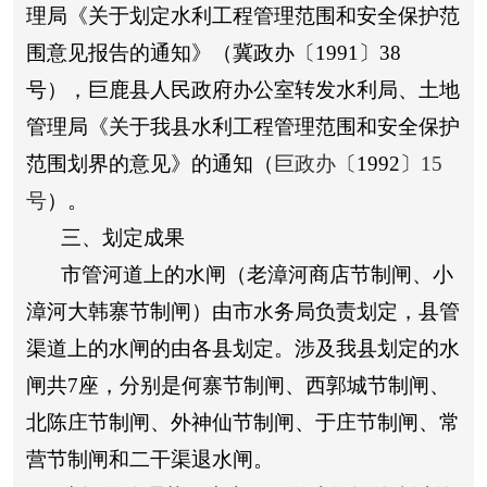
理局《关于划定水利工程管理范围和安全保护范
围意见报告的通知》（冀政办
〔
1991
〕
38
号），巨鹿县人民政府办公室转发水利局、土地
管理局《关于我县水利工程管理范围和安全保护
范围划界的意见》的通知（
巨政办
〔
1992
〕
15
号
）。
三、划定成果
市管河道上的水闸（老漳河商店节制闸、小
漳河大韩寨节制闸）由市水务局负责划定，县管
渠道上的水闸的由各县划定。
涉及
我县划定的
水
闸共
7
座，分别是何寨
节制
闸、西郭城
节制
闸、
北陈庄
节制
闸、外神仙
节制
闸、于庄
节制
闸、常
营
节制
闸和二干渠退水闸
。