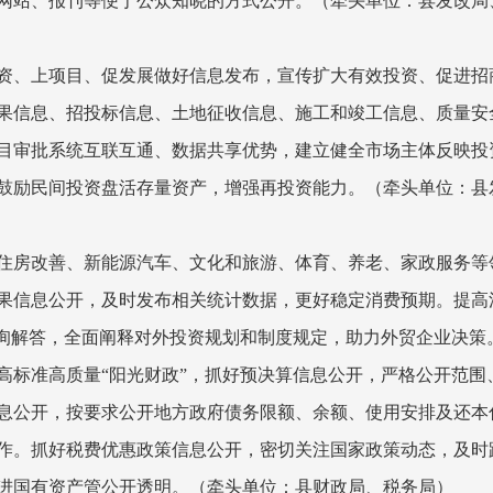
网站、报刊等便于公众知晓的方式公开。
（牵头单位：县发改局
资、上项目、促发展做好信息发布，宣传扩大有效投资、促进招
果信息、招投标信息、土地征收信息、施工和竣工信息、质量安
目审批系统互联互通、数据共享优势，建立健全市场主体反映投
鼓励民间投资盘活存量资产，增强再投资能力。
（牵头单位：县
住房改善、新能源汽车、文化和旅游、体育、养老、家政服务等
果信息公开，及时发布相关统计数据，更好稳定消费预期。提高
咨询解答，全面阐释对外投资规划和制度规定，助力外贸企业决策
高标准高质量“阳光财政”，抓好预决算信息公开，严格公开范
息公开，按要求公开地方政府债务限额、余额、使用安排及还本
作。抓好税费优惠政策信息公开，密切关注国家政策动态，及时
进国有资产管公开透明。
（牵头单位：县财政局、税务局）