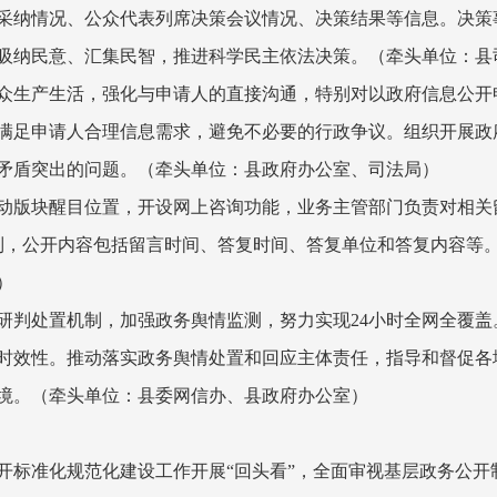
采纳情况、公众代表列席决策会议情况、决策结果等信息。决策
吸纳民意、汇集民智，推进科学民主依法决策。
（牵头单位：县
众生产生活，强化与申请人的直接沟通，特别对以政府信息公开
满足申请人合理信息需求，避免不必要的行政争议。组织开展政
矛盾突出的问题。
（牵头单位：县政府办公室、司法局）
动版块醒目位置，开设网上咨询功能，业务主管部门负责对相关
制，公开内容包括留言时间、答复时间、答复单位和答复内容等
）
研判处置机制，加强政务舆情监测，努力实现
24
小时全网全覆盖
时效性。推动落实政务舆情处置和回应主体责任，指导和督促各
境。
（牵头单位：县委网信办、县政府办公室）
开标准化规范化建设工作开展“回头看”，全面审视基层政务公