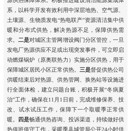
源供热保障体系
。
积极推进建设清洁能源集成体
系，
以科学开发有效利用中深层地热、空气源、
土壤源、生物质发电
“热电联产”资源清洁集中供
暖和分布式
供热
，解决热源不足，
保障供热需
求。
二是
对城区主管网增设阀门分区管控，一旦
发电厂热源供应不足或出现突发事件，可立即启
动燃煤锅炉（原奥联热力）实施分区供热，用于
保障城区居民小区正常供热。
三是
督促供热公司
供暖结束后对
热源
、供热管网、换热站等设施进
行全面体检，建立问题台账，积极开展
“冬病夏
治”
工作，确保在
11月1日前
，完成维修保养、技
改、试水试压工作，保障下一个取暖季正常供
暖。
四是
畅通供热咨询、投诉渠道，持续做好供
热值班值守工作，
采暖季
县城管局公开
24小时
供