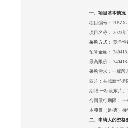
一、项目基本情况
项目编号：
HBZX-2
项目名称：
202
采购方式：
竞争性
预算金额：
340418.
最高限价：
340418.
采购需求：
一标段
西片：县城新华街
期限:一标段东片、
合同履行期限：
一
本项目（是/否）
二、申请人的资格