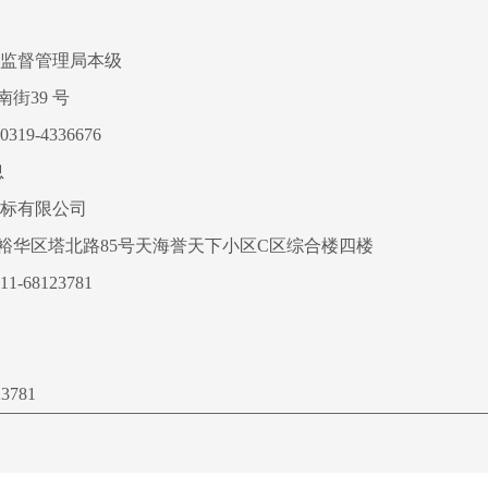
监督管理局本级
街39 号
19-4336676
息
标有限公司
裕华区塔北路85号天海誉天下小区C区综合楼四楼
1-68123781
23781