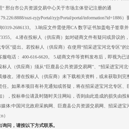
照“ 邢台市公共资源交易中心关于市场主体登记注册的通
179.226:8888/sszt-zyjyPortal/zyjyPortal/portal/information?
319-2686133。 3.响应文件需使用CA 数字证书加盖电子签
7073355。 4.潜在投标人（供应商）如对磋商文件有疑问或异议
北专区”提出。若投标人（供应商）在使用“招采进宝河北专区”的
电话： 400-616-6620。 5.磋商文件等资料发布后，即视
投标人（供应商）须从“巨鹿县公共资源交易网”、“招采进宝河北
或修改。潜在投标人（供应商）未下载相关资料，或未获取到完
责任。如果本项目有补充通知或答疑，将在招采进宝河北专区、
知），投标单位请及时随时关注网站，否则由此造成的损失由投
发布媒体:中国河北政府采购网、巨鹿县公共资源交易网、招采进宝
.cn）
出询问，请按以下方式联系。