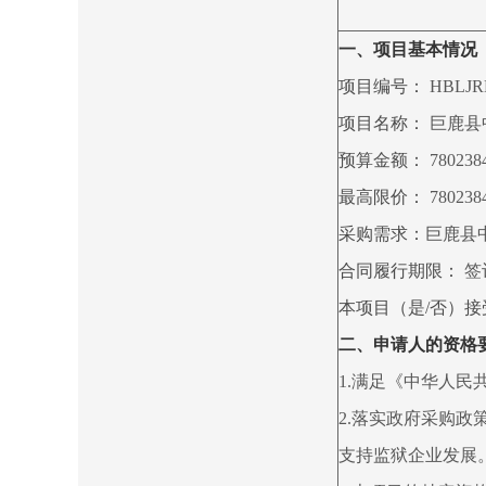
一、项目基本情况
项目编号：
HBLJRD
项目名称：
巨鹿县
预算金额：
7802384
最高限价：
780238
采购需求：
巨鹿县
合同履行期限：
签
本项目（是/否）
二、申请人的资格
1.满足《中华人
2.落实政府采购
支持监狱企业发展