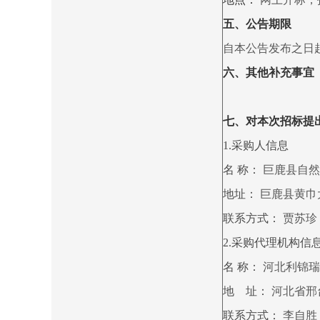
五、公告期限
自本公告发布之日
六、其他补充事宜
七、对本次招标提
1.采购人信息
名 称：
巨鹿县自然
地址：
巨鹿县黄巾
联系方式：
贾苏珍 03
2.采购代理机构信
名 称：
河北利锦瑞
地 址：
河北省邢台
联系方式：
李自胜 0