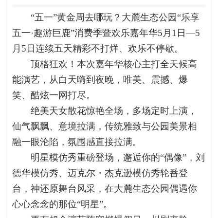
“
五一
”黄金周去哪玩？大麓生态公园“乐享
五一·趣游巨鹿”消费季暨欢乐嘉年华5月1日—5
月5日连续五天精彩不打烊、欢乐不停歇。
顶格狂欢！本次嘉年华核心主打全天候高
能演艺，从白天嗨到夜晚，唯美、震撼、爆
笑、酷炫一网打尽。
绝美天女散花惊艳全场，多场定时上演，
仙气飘飘、意境拉满，传统雅致与公园美景相
融一眼沦陷，氛围感直接拉满。
明星模仿秀重磅登场，邂逅你的“偶像”，刘
德华模仿秀、迈克尔・杰克逊模仿秀轮番登
台，神还原舞台风采，在大麓生态公园偶遇你
心心念念的那位“明星”。