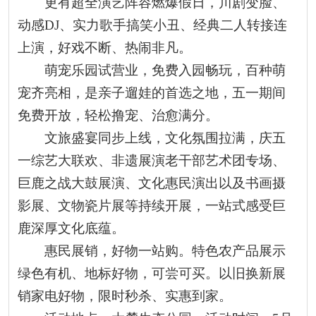
更有超全演艺阵容燃爆假日，川剧变脸、
动感DJ、实力歌手搞笑小丑、经典二人转接连
上演，好戏不断、热闹非凡。
萌宠乐园试营业，免费入园畅玩，百种萌
宠齐亮相，是亲子遛娃的首选之地，五一期间
免费开放，轻松撸宠、治愈满分。
文旅盛宴同步上线，文化氛围拉满，庆五
一综艺大联欢、非遗展演老干部艺术团专场、
巨鹿之战大鼓展演、文化惠民演出以及书画摄
影展、文物瓷片展等持续开展，一站式感受巨
鹿深厚文化底蕴。
惠民展销，好物一站购。特色农产品展示
绿色有机、地标好物，可尝可买。以旧换新展
销家电好物，限时秒杀、实惠到家。