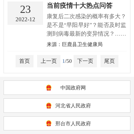
当前疫情十大热点问答
案》有关要求，国务院联防联控
23
机制综合组组织有关部门制定了
康复后二次感染的概率有多大？
2022-12
《新型冠状病毒感染疫情防控操
是不是“早阳早好”？能否及时监
作指南》（以下简称操作指...
测到病毒最新的变异情况？……
针对当前公众关切的诸多疫情热
来源：巨鹿县卫生健康局
点问题，记者采访了国务院联防
联控机制专家进行解答。热点
首页
上一页
1
/50
下一页
尾页
一：病毒是否存在多个“版本”且
北强南弱？近期，网络上出现一
种说法，认为南北方流行的...
中国政府网
河北省人民政府
邢台市人民政府