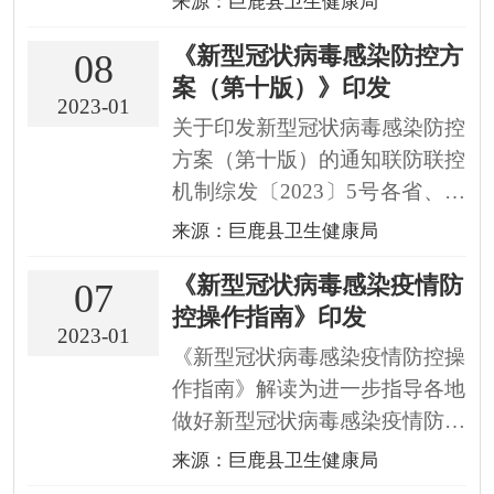
来源：巨鹿县卫生健康局
染诊疗方案(试行第十版)》和
《新型冠状病毒感染防控方
《新型冠状病毒感染防控方案
08
案（第十版）》印发
(第十版)》发布。应对世纪疫
2023-01
情，我国根据实际情况精准施
关于印发新型冠状病毒感染防控
策，让各项防控工作更科学、更
方案（第十版）的通知联防联控
精...
机制综发〔2023〕5号各省、自
治区、直辖市及新疆生产建设兵
来源：巨鹿县卫生健康局
团联防联控机制（领导小组、指
《新型冠状病毒感染疫情防
挥部），国务院联防联控机制各
07
控操作指南》印发
成员单位：为指导各地做好对新
2023-01
型冠状病毒感染实施“乙类乙
《新型冠状病毒感染疫情防控操
管”后的疫情防控工作，国...
作指南》解读为进一步指导各地
做好新型冠状病毒感染疫情防控
工作，落实《关于对新型冠状病
来源：巨鹿县卫生健康局
毒感染实施“乙类乙管”的总体方