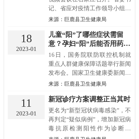
记、省应对疫情工作领导小组组
长倪岳峰出席会议并讲话。省
来源：巨鹿县卫生健康局
长、省应对疫情工作领导小组组
儿童“阳”了哪些症状需留
长王正谱主持。会议指出，在习
18
意？孕妇“阳”后能否用药？
近平总书记掌舵领航、举旗定向
2023-01
——国务院联防联控机制新
下，我国取得疫情防控重大决定
16日，国务院联防联控机制就
闻发布会回应防疫热点问题
性胜利，最大程度保护了人民
重点人群健康保障话题举行新闻
群...
发布会。国家卫生健康委新闻发
言人米锋介绍，随着疫情防控进
来源：巨鹿县卫生健康局
入新阶段，全国正在有序开展老
新冠诊疗方案调整正当其时
年人、儿童、孕产妇、慢性基础
11
性疾病患者等重点人群分级分类
更名为“新型冠状病毒感染”，不
2023-01
动态服务和“关口前移”工作。儿
再判定“疑似病例”，增加新冠病
童感染新冠病毒后家长要留...
毒抗原检测阳性作为诊断标
准……近日，《新型冠状病毒感