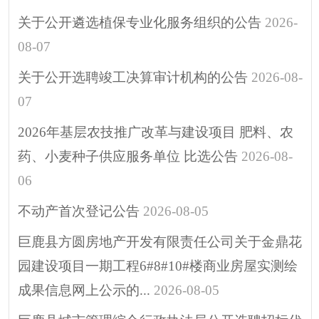
行政执法公示
关于公开遴选植保专业化服务组织的公告
2026-
涉企行政检查公示专
08-07
栏
关于公开选聘竣工决算审计机构的公告
2026-08-
行政许可
07
预算/决算
行政事业性收费
2026年基层农技推广改革与建设项目 肥料、农
政府采购
药、小麦种子供应服务单位 比选公告
2026-08-
重大建设项目
06
突发公共事件
不动产首次登记公告
2026-08-05
人大代表建议
巨鹿县方圆房地产开发有限责任公司关于金鼎花
政协委员提案
园建设项目一期工程6#8#10#楼商业房屋实测绘
决策预公开
成果信息网上公示的...
2026-08-05
政府公报