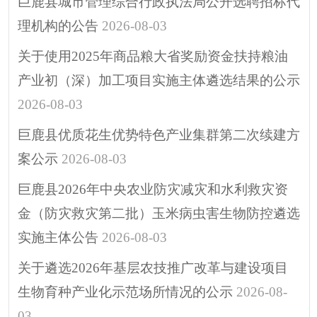
巨鹿县城市管理综合行政执法局公开选聘招标代
招考招录
理机构的公告
2026-08-03
重大决策
关于使用2025年商品粮大省奖励资金扶持粮油
助企纾困
产业初（深）加工项目实施主体遴选结果的公示
其他
2026-08-03
巨鹿县优质花生优势特色产业集群第二次续建方
案公示
2026-08-03
巨鹿县2026年中央农业防灾减灾和水利救灾资
金（防灾救灾第二批）玉米病虫害生物防控遴选
实施主体公告
2026-08-03
关于遴选2026年基层农技推广改革与建设项目
生物育种产业化示范场所情况的公示
2026-08-
03