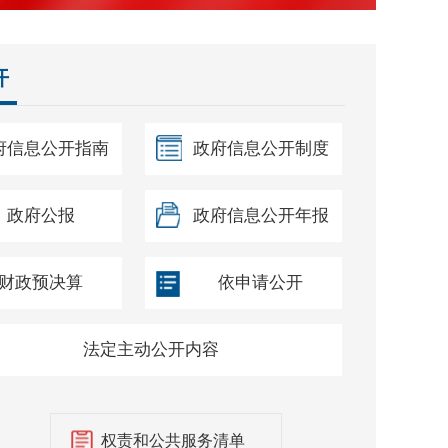
开
鹿县暴雨灾害防御实施办法》的政策解读
府信息公开指南
政府信息公开制度
政府公报
政府信息公开年报
鹿县政府非税收入收缴管理规定（试行）》政策解读
新污染物治理工作方案》解读
财政预决算
依申请公开
人民政府工作规则》文件解读
年政务公开要点图解
法定主动公开内容
城镇小区配套教育设施建设实施细则》解读材料
权责和公共服务清单