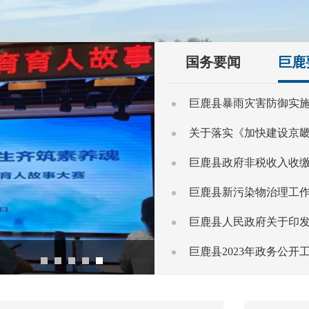
国务要闻
巨鹿
中共中央政治局召开会议 决定召开二十届五中全会 分析研究当前经济形势和经济工作 中共中央总书记习近平主持会议
2026-07-31
巨鹿县暴雨灾害防御实
2026-07-23
“培养德智体美劳全面发展的社会主义建设者和接班人”——习近平总书记的重要论述指引基础教育改革发展开创新局面
2026-07-23
巨鹿县政府非税收入收
2026-07-22
巨鹿县新污染物治理工
发展
2026-07-20
巨鹿县人民政府关于印
“老百姓的生活是家事，更是国事”——习近平总书记在上海考察纪实
2026-07-17
巨鹿县2023年政务公开
落地
在巨鹿解锁暑期纳凉新去